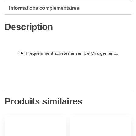
2-
Informations complémentaires
Épisodes
01
Description
à
06
Fréquemment achetés ensemble Chargement...
Produits similaires