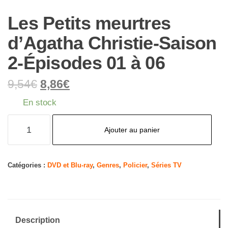
Les Petits meurtres
d’Agatha Christie-Saison
2-Épisodes 01 à 06
9,54
€
8,86
€
En stock
quantité
Ajouter au panier
de
Les
Petits
Catégories :
DVD et Blu-ray
,
Genres
,
Policier
,
Séries TV
meurtres
d'Agatha
Christie-
Description
Saison