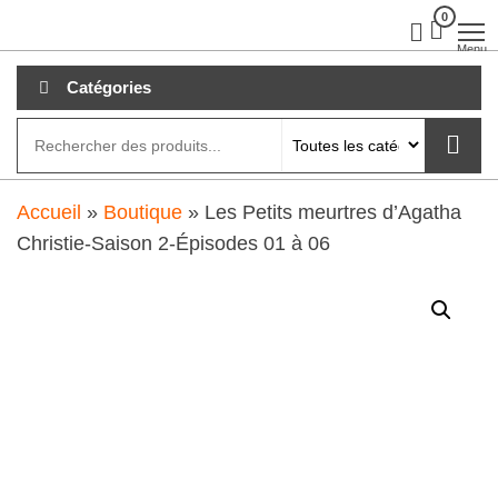
Aller
0
clubdial.fr
Tout est
clair sur
au
Menu
clubdial.fr
!
contenu
Catégories
Accueil
»
Boutique
»
Les Petits meurtres d’Agatha
Christie-Saison 2-Épisodes 01 à 06