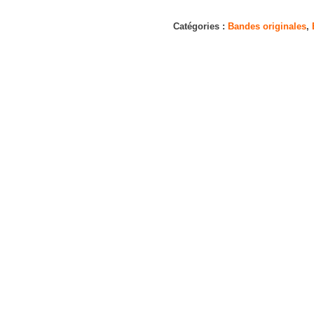
Les
100
Catégories :
Bandes originales
,
Plus
Belles
Chansons
Disney