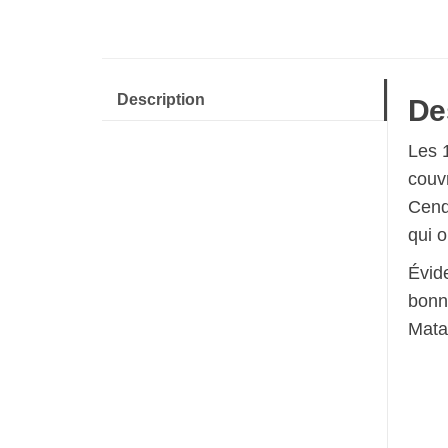
Description
De
Les 
couv
Cendr
qui o
Évid
bonn
Matat