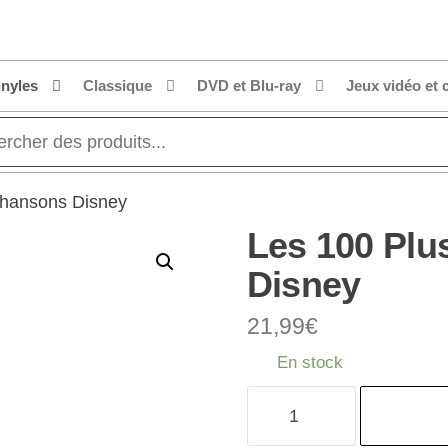
inyles
Classique
DVD et Blu-ray
Jeux vidéo et 
Chansons Disney
Les 100 Plu
Disney
21,99
€
En stock
quantité
de