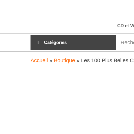
Aller
clubdial.fr
Tout est
au
clair sur
clubdial.fr
contenu
CD et V
!
Catégories
Accueil
»
Boutique
»
Les 100 Plus Belles 