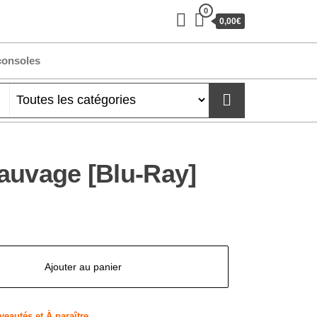
0
0,00€
consoles
auvage [Blu-Ray]
Ajouter au panier
eautés et À paraître