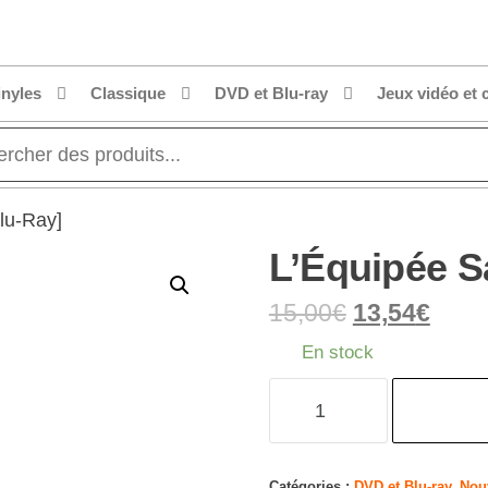
inyles
Classique
DVD et Blu-ray
Jeux vidéo et 
lu-Ray]
L’Équipée S
15,00
€
13,54
€
En stock
quantité
de
L'Équipée
Sauvage
Catégories :
DVD et Blu-ray
,
Nouv