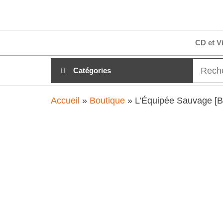
Aller
clubdial.fr
Tout est
au
clair sur
clubdial.fr
contenu
CD et V
!
Catégories
Accueil
»
Boutique
»
L’Équipée Sauvage [B