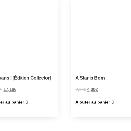
ans ! [Édition Collector]
A Star is Born
€
17,16
€
9,18
€
4,00
€
er au panier
Ajouter au panier