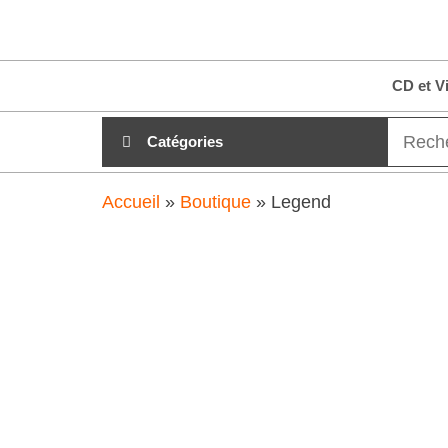
Aller
clubdial.fr
Tout est
au
clair sur
clubdial.fr
contenu
CD et V
!
Catégories
Accueil
»
Boutique
»
Legend