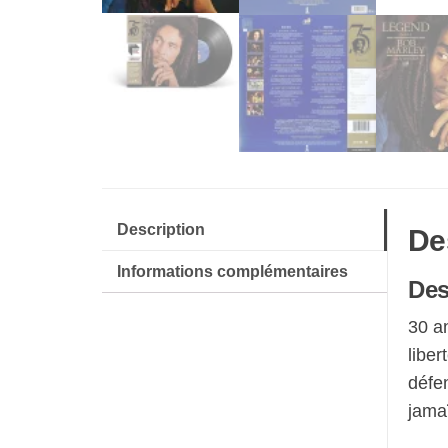
Description
De
Informations complémentaires
Des
30 a
liber
défen
jamaï