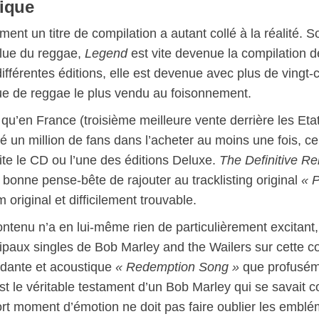
tique
ent un titre de compilation a autant collé à la réalité. So
lue du reggae,
Legend
est vite devenue la compilation d
ifférentes éditions, elle est devenue avec plus de vingt-
ue de reggae le plus vendu au foisonnement.
qu’en France (troisième meilleure vente derrière les Etat
é un million de fans dans l’acheter au moins une fois, cer
ite le CD ou l’une des éditions Deluxe.
The Definitive Re
 bonne pense-bête de rajouter au tracklisting original
« 
 original et difficilement trouvable.
ntenu n’a en lui-même rien de particulièrement excitant,
ipaux singles de Bob Marley and the Wailers sur cette co
dante et acoustique
« Redemption Song »
que profuséme
st le véritable testament d’un Bob Marley qui se savait c
ort moment d’émotion ne doit pas faire oublier les embl