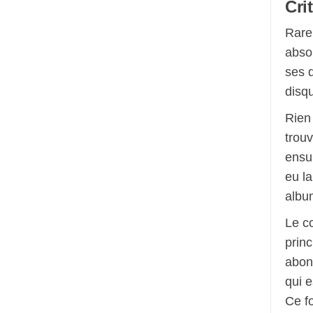
Cri
Rarem
abso
ses d
disq
Rien 
trouv
ensu
eu la
album
Le co
princ
abon
qui e
Ce f