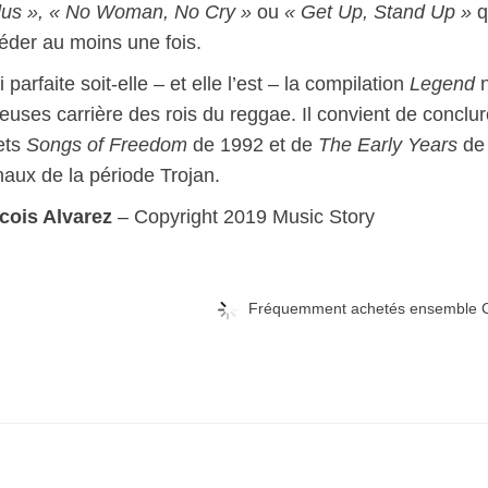
us », « No Woman, No Cry »
ou
« Get Up, Stand Up »
q
éder au moins une fois.
 parfaite soit-elle – et elle l’est – la compilation
Legend
n
euses carrière des rois du reggae. Il convient de conclu
ets
Songs of Freedom
de 1992 et de
The Early Years
de 
naux de la période Trojan.
cois Alvarez
– Copyright 2019 Music Story
Fréquemment achetés ensemble C