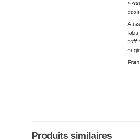
Exod
poss
Aussi
fabul
coffr
origi
Fran
Produits similaires