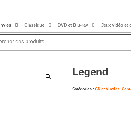
inyles
Classique
DVD et Blu-ray
Jeux vidéo et 
Legend
Catégories :
CD et Vinyles
,
Genr