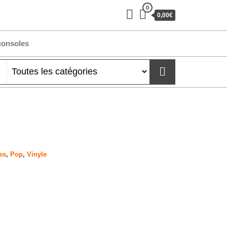
0
0,00€
consoles
es
,
Pop
,
Vinyle