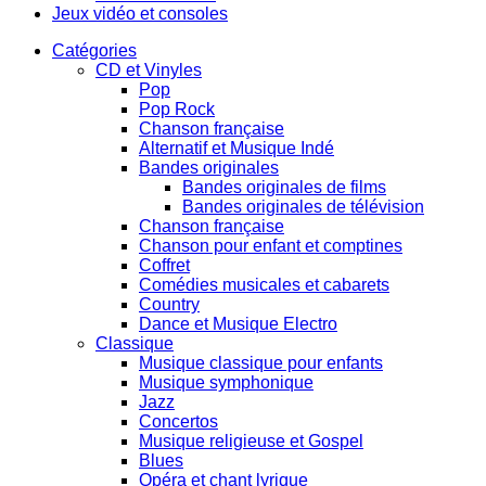
Jeux vidéo et consoles
Catégories
CD et Vinyles
Pop
Pop Rock
Chanson française
Alternatif et Musique Indé
Bandes originales
Bandes originales de films
Bandes originales de télévision
Chanson française
Chanson pour enfant et comptines
Coffret
Comédies musicales et cabarets
Country
Dance et Musique Electro
Classique
Musique classique pour enfants
Musique symphonique
Jazz
Concertos
Musique religieuse et Gospel
Blues
Opéra et chant lyrique