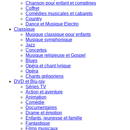
Chanson pour enfant et comptines
Coffret
Comédies musicales et cabarets
Country
Dance et Musique Electro
Classique
Musique classique pour enfants
Musique symphonique
Jazz
Concertos
Musique religieuse et Gospel
Blues
Opéra et chant lyrique
Opéra
Chants grégoriens
DVD et Blu-ray
Séries TV
Action et aventure
Animation
Comédie
Documentaires
Drame et émotion
Enfants, jeunesse et famille
Fantastique
Films musicaux