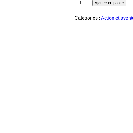
quantité
Ajouter au panier
de
Le
Seigneur
Catégories :
Action et avent
des
Anneaux-
La
trilogie
[Version
Longue]