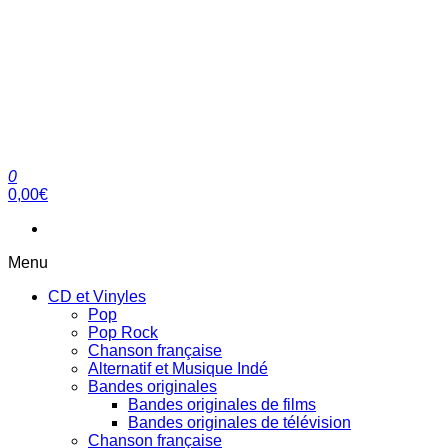
0
clubdial.fr
Tout est clair sur clubdial.fr !
0,00€
Menu
CD et Vinyles
Pop
Pop Rock
Chanson française
Alternatif et Musique Indé
Bandes originales
Bandes originales de films
Bandes originales de télévision
Chanson française