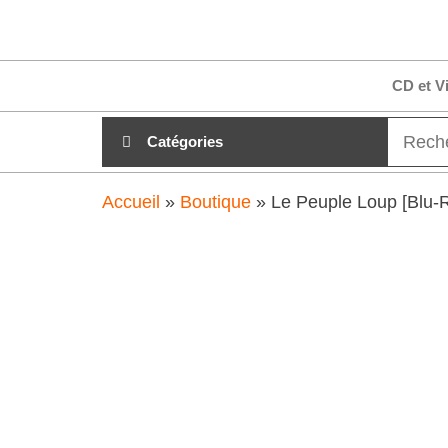
Aller
clubdial.fr
Tout est
au
clair sur
clubdial.fr
contenu
CD et V
!
Catégories
Accueil
»
Boutique
»
Le Peuple Loup [Blu-