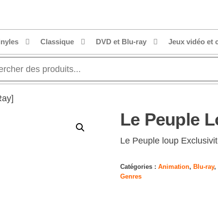
inyles
Classique
DVD et Blu-ray
Jeux vidéo et 
Ray]
Le Peuple L
Le Peuple loup Exclusivit
Catégories :
Animation
,
Blu-ray
,
Genres