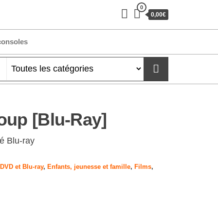
0
0,00€
consoles
oup [Blu-Ray]
é Blu-ray
DVD et Blu-ray
,
Enfants, jeunesse et famille
,
Films
,