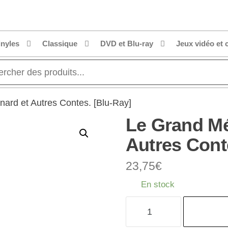
inyles
Classique
DVD et Blu-ray
Jeux vidéo et 
ard et Autres Contes. [Blu-Ray]
Le Grand Mé
Autres Cont
23,75
€
En stock
quantité
de