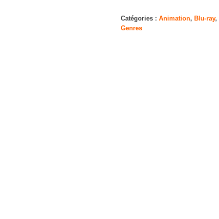
Le
Grand
Catégories :
Animation
,
Blu-ray
,
Genres
Méchant
Renard
et
Autres
Contes.
[Blu-
Ray]