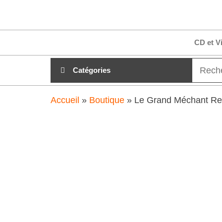
Aller
clubdial.fr
Tout est
au
clair sur
clubdial.fr
contenu
CD et V
!
Catégories
Accueil
»
Boutique
»
Le Grand Méchant Ren