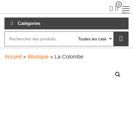
Aller
0
clubdial.fr
Tout est
clair sur
au
Menu
clubdial.fr
!
contenu
Catégories
Accueil
»
Boutique
»
La Colombe