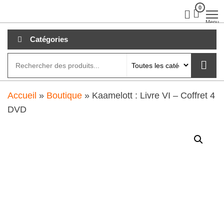
Aller
0
clubdial.fr
Tout est
clair sur
au
Menu
clubdial.fr
!
contenu
Catégories
Accueil
»
Boutique
»
Kaamelott : Livre VI – Coffret 4
DVD