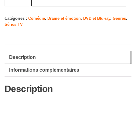
de
Kaamelott
:
Catégories :
Comédie
,
Drame et émotion
,
DVD et Blu-ray
,
Genres
,
Séries TV
Livre
VI
-
Coffret
Description
4
DVD
Informations complémentaires
Description