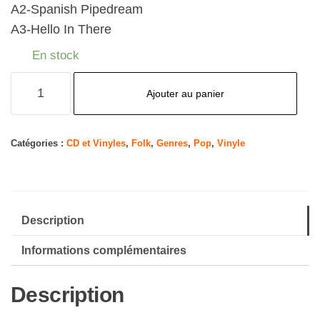
A2-Spanish Pipedream
A3-Hello In There
En stock
quantité
Ajouter au panier
de
John
Prine
Catégories :
CD et Vinyles
,
Folk
,
Genres
,
Pop
,
Vinyle
Description
Informations complémentaires
Description