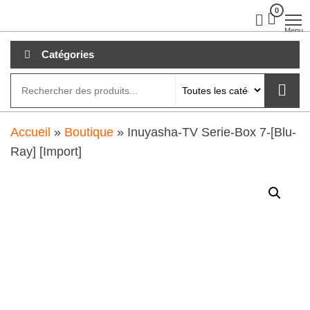
Aller
0
clubdial.fr
Tout est
clair sur
au
Menu
clubdial.fr
!
contenu
Catégories
Accueil
»
Boutique
»
Inuyasha-TV Serie-Box 7-[Blu-
Ray] [Import]