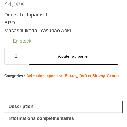
44,08
€
Deutsch, Japanisch
BRD
Masashi Ikeda, Yasunao Aoki
En stock
quantité
Ajouter au panier
de
Inuyasha-
TV
Catégories :
Animation japonaise
,
Blu-ray
,
DVD et Blu-ray
,
Genres
Serie-
Box
7-
Description
[Blu-
Ray]
Informations complémentaires
[Import]