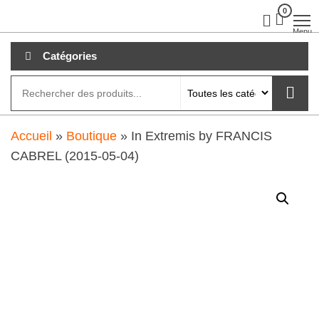
Aller
0
clubdial.fr
Tout est
clair sur
au
Menu
clubdial.fr
!
contenu
Catégories
Accueil
»
Boutique
»
In Extremis by FRANCIS
CABREL (2015-05-04)