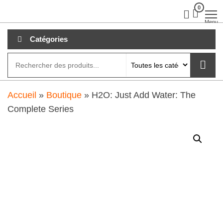
Aller
0
clubdial.fr
Tout est
clair sur
au
Menu
clubdial.fr
!
contenu
Catégories
Accueil
»
Boutique
»
H2O: Just Add Water: The
Complete Series