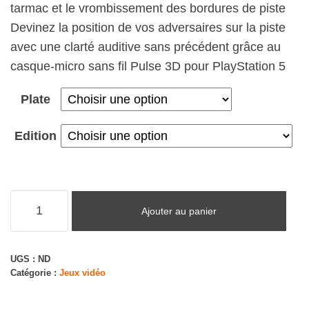
tarmac et le vrombissement des bordures de piste
Devinez la position de vos adversaires sur la piste
avec une clarté auditive sans précédent grâce au
casque-micro sans fil Pulse 3D pour PlayStation 5
Plate
Edition
quantité
Ajouter au panier
de
Sony,
Gran
UGS :
ND
Catégorie :
Jeux vidéo
Turismo
7