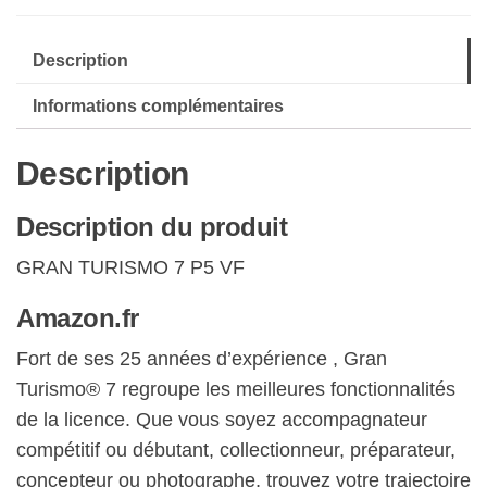
PS5,
Jeu
Description
de
Course,
Informations complémentaires
Édition
Standard,
Description
Version
Physique
Description du produit
avec
GRAN TURISMO 7 P5 VF
CD,
En
Amazon.fr
Français,
Fort de ses 25 années d’expérience , Gran
1
Turismo® 7 regroupe les meilleures fonctionnalités
Joueur
de la licence. Que vous soyez accompagnateur
et…
compétitif ou débutant, collectionneur, préparateur,
concepteur ou photographe, trouvez votre trajectoire