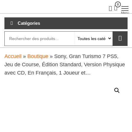
Aller
0
clubdial.fr
Tout est
clair sur
au
Menu
clubdial.fr
!
contenu
Catégories
Accueil
»
Boutique
»
Sony, Gran Turismo 7 PS5,
Jeu de Course, Édition Standard, Version Physique
avec CD, En Français, 1 Joueur et…