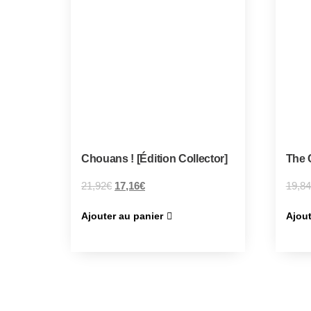
Chouans ! [Édition Collector]
The 
21,92
€
17,16
€
19,84
Ajouter au panier
Ajout