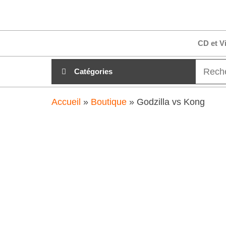
Aller
clubdial.fr
Tout est
au
clair sur
clubdial.fr
contenu
CD et V
!
Catégories
Accueil
»
Boutique
»
Godzilla vs Kong