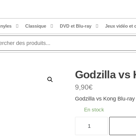
inyles
Classique
DVD et Blu-ray
Jeux vidéo et 
Godzilla vs
9,90
€
Godzilla vs Kong Blu-ray
En stock
quantité
de