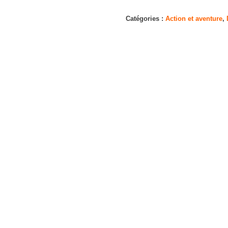
Godzilla
vs
Catégories :
Action et aventure
,
Kong