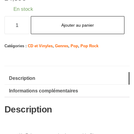
En stock
quantité
Ajouter au panier
de
Ensemble
Cristal
Catégories :
CD et Vinyles
,
Genres
,
Pop
,
Pop Rock
sous
Fourreau)
Description
Informations complémentaires
Description