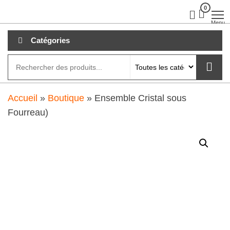
Aller
0
clubdial.fr
Tout est
clair sur
au
Menu
clubdial.fr
!
contenu
Catégories
Accueil
»
Boutique
»
Ensemble Cristal sous
Fourreau)