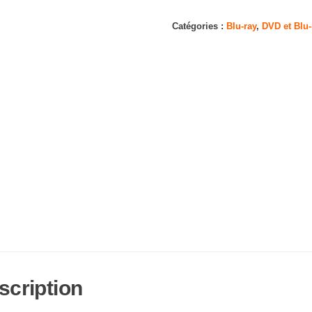
Dragon
Ball
Catégories :
Blu-ray
,
DVD et Blu-
Super
Part
5
(Episodes
53-
65)
Blu-
ray
scription