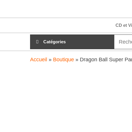
Aller
clubdial.fr
Tout est
au
clair sur
clubdial.fr
contenu
CD et V
!
Catégories
Accueil
»
Boutique
»
Dragon Ball Super Par