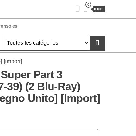
0
0,00€
consoles
 [Import]
 Super Part 3
-39) (2 Blu-Ray)
egno Unito] [Import]