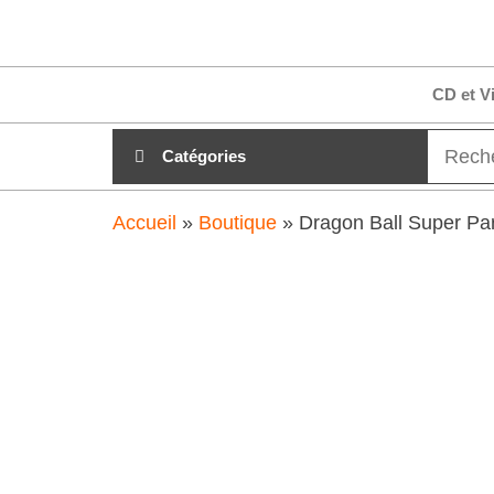
Aller
clubdial.fr
Tout est
au
clair sur
clubdial.fr
contenu
CD et V
!
Catégories
Accueil
»
Boutique
»
Dragon Ball Super Par