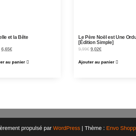
lle et la Bête
Le Père Noël est Une Ord
[Édition Simple]
6,65
€
9,99
€
9,02
€
er au panier
Ajouter au panier
ièrement propulsé par
WordPress
|
Thème :
Envo Shopp