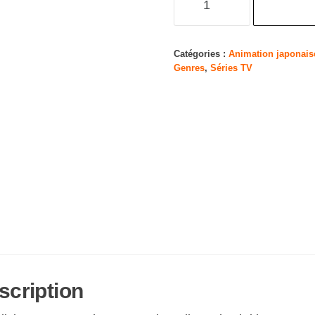
de
Dragon
Ball
Catégories :
Animation japonais
Genres
,
Séries TV
Super
Part
3
(Episodes
27-
39)
(2
Blu-
Ray)
[Edizione:
Regno
scription
Unito]
[Import]