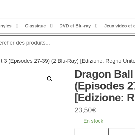
inyles
Classique
DVD et Blu-ray
Jeux vidéo et 
t 3 (Episodes 27-39) (2 Blu-Ray) [Edizione: Regno Unito]
Dragon Ball
(Episodes 27
[Edizione: R
23,50
€
En stock
quantité