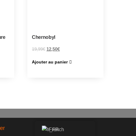
ure
Chernobyl
19,99
€
12,50
€
Ajouter au panier
er
French