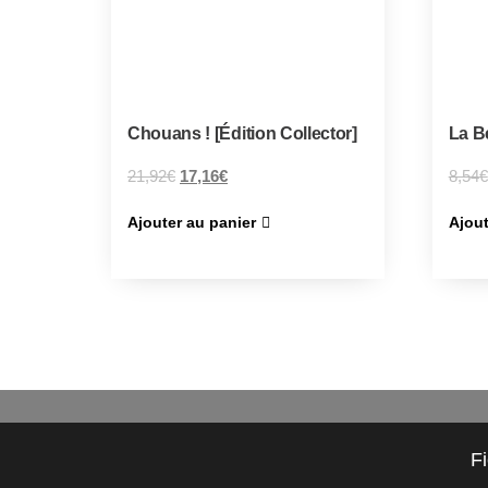
Chouans ! [Édition Collector]
La Be
21,92
€
17,16
€
8,54
€
Ajouter au panier
Ajout
F