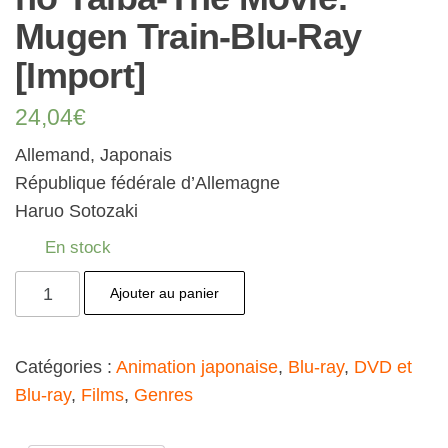
Mugen Train-Blu-Ray
[Import]
24,04
€
Allemand, Japonais
République fédérale d’Allemagne
Haruo Sotozaki
En stock
quantité
Ajouter au panier
de
Demon
Catégories :
Animation japonaise
,
Blu-ray
,
DVD et
Slayer-
Blu-ray
,
Films
,
Genres
Kimetsu
no