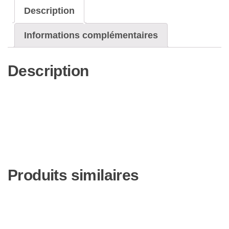
Yaiba-
Description
The
Movie:
Informations complémentaires
Mugen
Train-
Description
Blu-
Ray
[Import]
Produits similaires