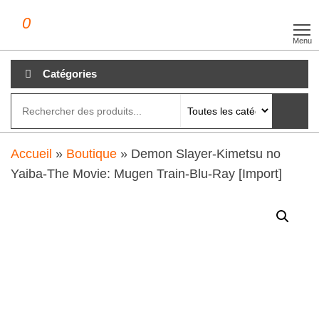
Aller
0
clubdial.fr
Tout est
au
clair sur
Menu
clubdial.fr
contenu
!
Catégories
Accueil
»
Boutique
»
Demon Slayer-Kimetsu no
Yaiba-The Movie: Mugen Train-Blu-Ray [Import]