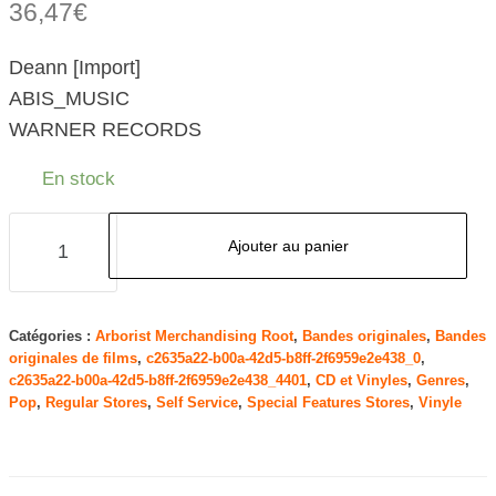
36,47
€
Deann [Import]
ABIS_MUSIC
WARNER RECORDS
En stock
quantité
Ajouter au panier
de
Deann
[Import]
Catégories :
Arborist Merchandising Root
,
Bandes originales
,
Bandes
originales de films
,
c2635a22-b00a-42d5-b8ff-2f6959e2e438_0
,
c2635a22-b00a-42d5-b8ff-2f6959e2e438_4401
,
CD et Vinyles
,
Genres
,
Pop
,
Regular Stores
,
Self Service
,
Special Features Stores
,
Vinyle