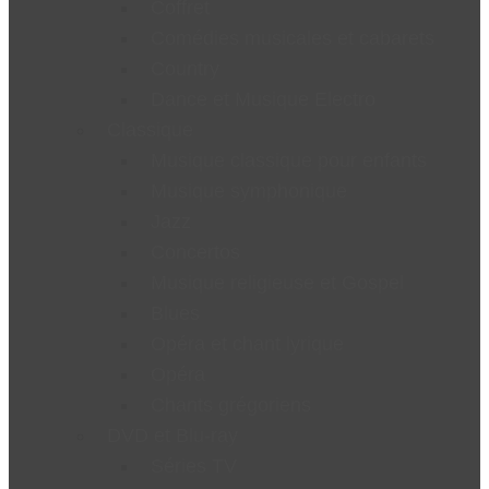
Coffret
Comédies musicales et cabarets
Country
Dance et Musique Electro
Classique
Musique classique pour enfants
Musique symphonique
Jazz
Concertos
Musique religieuse et Gospel
Blues
Opéra et chant lyrique
Opéra
Chants grégoriens
DVD et Blu-ray
Séries TV