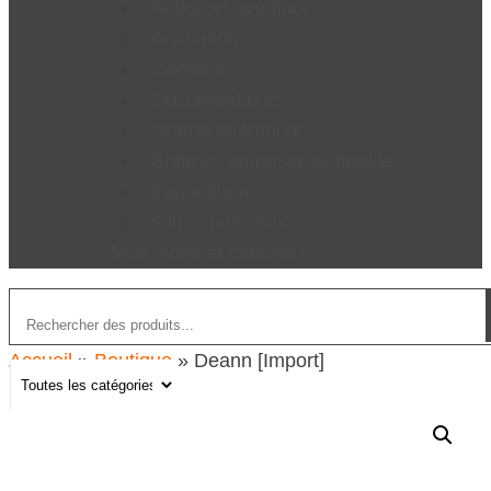
Action et aventure
Animation
Comédie
Documentaires
Drame et émotion
Enfants, jeunesse et famille
Fantastique
Films musicaux
Jeux vidéo et consoles
Accueil
»
Boutique
»
Deann [Import]