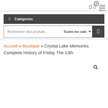
Aller
0
clubdial.fr
Tout est
clair sur
au
Menu
clubdial.fr
!
contenu
Catégories
Accueil
»
Boutique
»
Crystal Lake Memories
Complete History of Friday The 13th