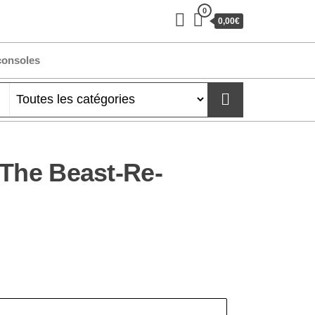
0
0,00€
consoles
 The Beast-Re-