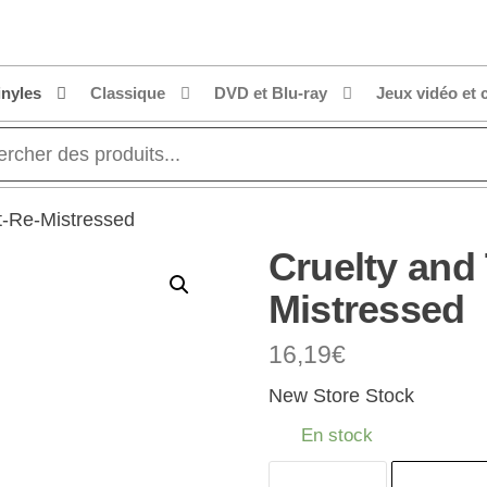
inyles
Classique
DVD et Blu-ray
Jeux vidéo et 
t-Re-Mistressed
Cruelty and
Mistressed
16,19
€
New Store Stock
En stock
quantité