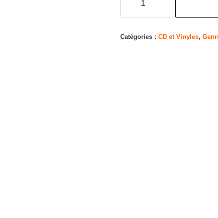
de
Cruelty
and
Catégories :
CD et Vinyles
,
Genr
The
Beast-
Re-
Mistressed