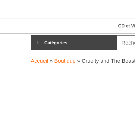
Aller
clubdial.fr
Tout est
au
clair sur
clubdial.fr
contenu
CD et V
!
Catégories
Accueil
»
Boutique
»
Cruelty and The Beas