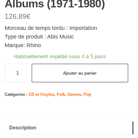
Albums (1971-1980)
126,89
€
Morceau de temps tordu : Importation
Type de produit : Abis Music
Marque: Rhino
Habituellement expédié sous 4 à 5 jours
quantité
Ajouter au panier
de
Crooked
Piece
Catégories :
CD et Vinyles
,
Folk
,
Genres
,
Pop
of
Time:
The
Description
Atlantic
&