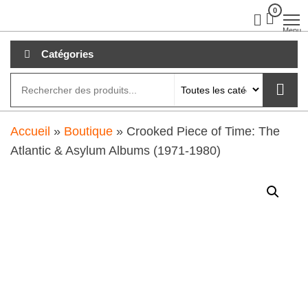
Aller
0
clubdial.fr
Tout est
clair sur
au
Menu
clubdial.fr
!
contenu
Catégories
Accueil
»
Boutique
»
Crooked Piece of Time: The
Atlantic & Asylum Albums (1971-1980)