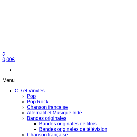
0
clubdial.fr
Tout est clair sur clubdial.fr !
0,00€
Menu
CD et Vinyles
Pop
Pop Rock
Chanson française
Alternatif et Musique Indé
Bandes originales
Bandes originales de films
Bandes originales de télévision
Chanson française