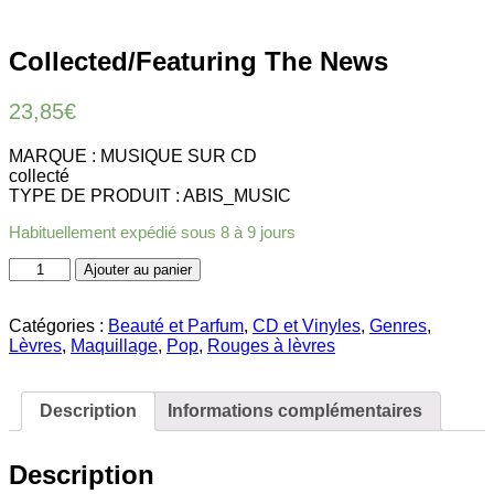
Collected/Featuring The News
23,85
€
MARQUE : MUSIQUE SUR CD
collecté
TYPE DE PRODUIT : ABIS_MUSIC
Habituellement expédié sous 8 à 9 jours
quantité
Ajouter au panier
de
Collected/Featuring
The
Catégories :
Beauté et Parfum
,
CD et Vinyles
,
Genres
,
News
Lèvres
,
Maquillage
,
Pop
,
Rouges à lèvres
Description
Informations complémentaires
Description