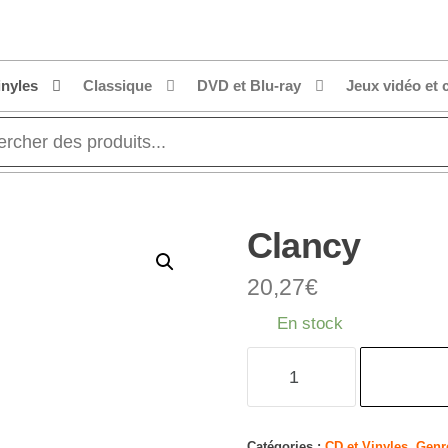
inyles
Classique
DVD et Blu-ray
Jeux vidéo et 
Clancy
20,27
€
En stock
quantité
de
Clancy
Catégories :
CD et Vinyles
,
Genr