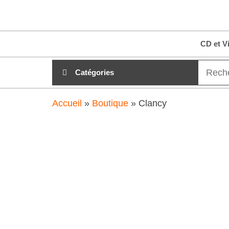
Aller
clubdial.fr
Tout est
au
clair sur
clubdial.fr
contenu
CD et V
!
Catégories
Accueil
»
Boutique
»
Clancy