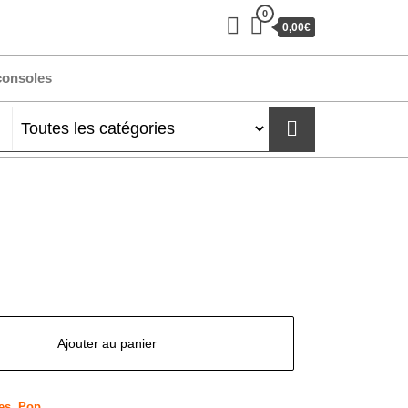
0
0,00€
consoles
Ajouter au panier
es
,
Pop