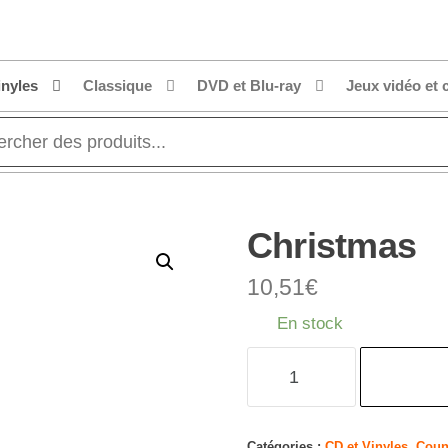
inyles
Classique
DVD et Blu-ray
Jeux vidéo et 
Christmas
10,51
€
En stock
quantité
de
Christmas
Catégories :
CD et Vinyles
,
Coun