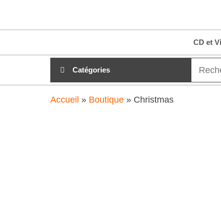
Aller
clubdial.fr
Tout est
au
clair sur
clubdial.fr
contenu
CD et V
!
Catégories
Accueil
»
Boutique
»
Christmas