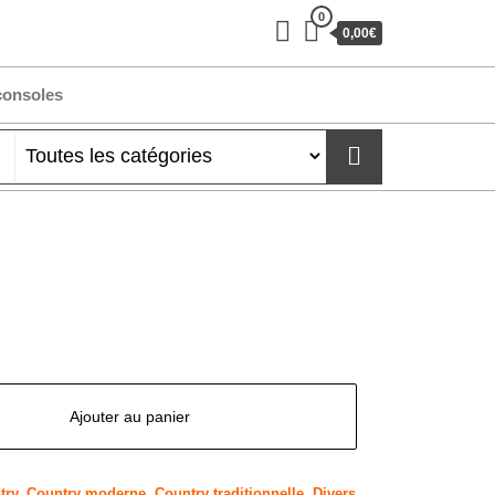
0
0,00€
consoles
Ajouter au panier
try
,
Country moderne
,
Country traditionnelle
,
Divers
,