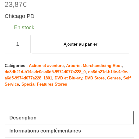
23,87
€
Chicago PD
En stock
quantité
Ajouter au panier
de
Chicago
P.D.:
Catégories :
Action et aventure
,
Arborist Merchandising Root
,
da8db21d-b14e-4c0c-a6d5-9974d077a228_0
,
da8db21d-b14e-4c0c-
Season
a6d5-9974d077a228_1801
,
DVD et Blu-ray
,
DVD Store
,
Genres
,
Self
Ten
Service
,
Special Features Stores
[DVD]
[2022]
Description
Informations complémentaires