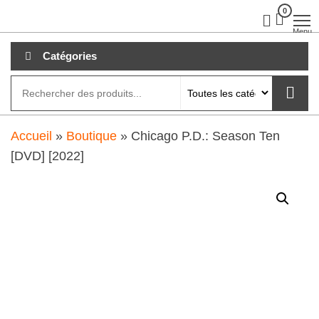
Aller
0
clubdial.fr
Tout est
clair sur
au
Menu
clubdial.fr
!
contenu
Catégories
Accueil
»
Boutique
»
Chicago P.D.: Season Ten
[DVD] [2022]