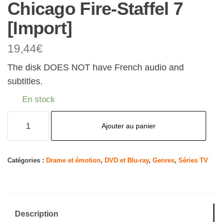
Chicago Fire-Staffel 7
[Import]
19,44
€
The disk DOES NOT have French audio and
subtitles.
En stock
quantité
Ajouter au panier
de
Chicago
Fire-
Catégories :
Drame et émotion
,
DVD et Blu-ray
,
Genres
,
Séries TV
Staffel
7
[Import]
Description