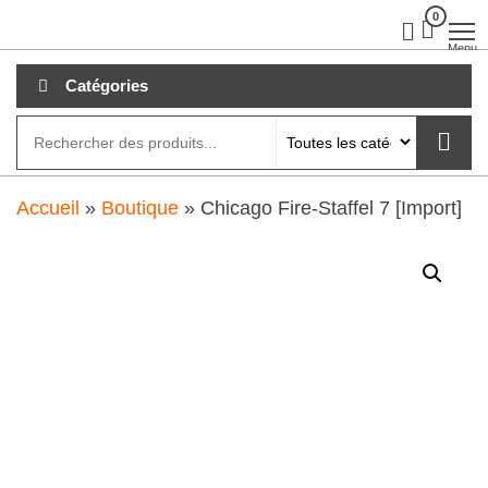
Aller
0
clubdial.fr
Tout est
clair sur
au
Menu
clubdial.fr
!
contenu
Catégories
Accueil
»
Boutique
»
Chicago Fire-Staffel 7 [Import]