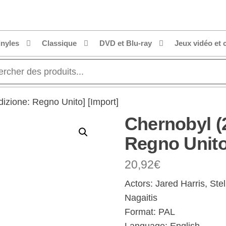
inyles
Classique
DVD et Blu-ray
Jeux vidéo et 
izione: Regno Unito] [Import]
Chernobyl (
Regno Unito
20,92
€
Actors: Jared Harris, St
Nagaitis
Format: PAL