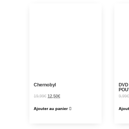
Chernobyl
DVD 
POU
19,99
€
12,50
€
9,99
€
Ajouter au panier
Ajout