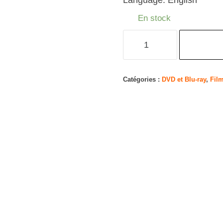
Language: English
En stock
quantité
de
Chernobyl
(2
Catégories :
DVD et Blu-ray
,
Fil
DVD)
[Edizione:
Regno
Unito]
[Import]