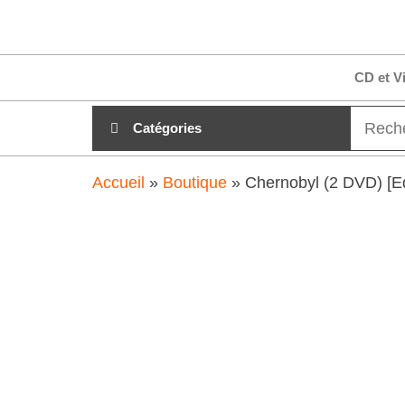
Aller
clubdial.fr
Tout est
au
clair sur
clubdial.fr
contenu
CD et V
!
Catégories
Accueil
»
Boutique
»
Chernobyl (2 DVD) [Ed