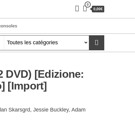
0
0,00€
consoles
2 DVD) [Edizione:
] [Import]
ellan Skarsgrd, Jessie Buckley, Adam