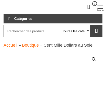
Aller
0
clubdial.fr
Tout est
clair sur
au
Menu
clubdial.fr
!
contenu
Catégories
Accueil
»
Boutique
»
Cent Mille Dollars au Soleil