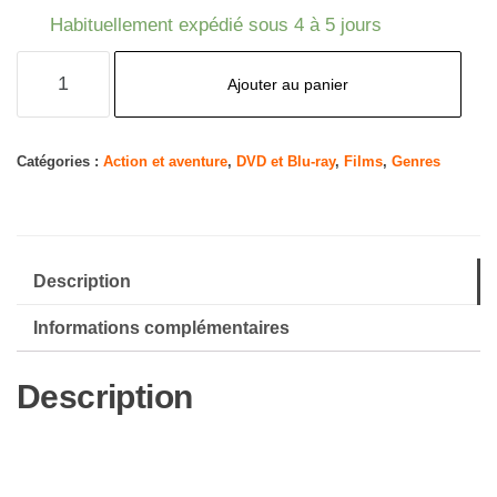
Habituellement expédié sous 4 à 5 jours
quantité
Ajouter au panier
de
Cent
Mille
Catégories :
Action et aventure
,
DVD et Blu-ray
,
Films
,
Genres
Dollars
au
Soleil
Description
Informations complémentaires
Description