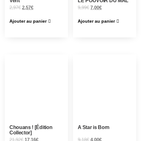
Vent
LE POUVOIR DU MAL
2,97
€
2,57
€
9,99
€
7,00
€
Ajouter au panier
Ajouter au panier
Chouans ! [Édition
A Star is Born
Collector]
21,92
€
17,16
€
9,18
€
4,00
€