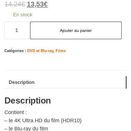
14,24
€
13,53
€
En stock
quantité
Ajouter au panier
de
Bullet
Train
Catégories :
DVD et Blu-ray
,
Films
[4K
Ultra
HD
Description
+
Blu-
Description
Ray]
Contient :
– le 4K Ultra HD du film (HDR10)
– le Blu-ray du film