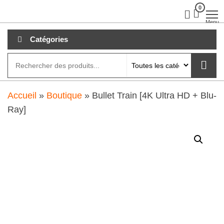
Aller
0
clubdial.fr
Tout est
clair sur
au
Menu
clubdial.fr
!
contenu
Catégories
Accueil
»
Boutique
»
Bullet Train [4K Ultra HD + Blu-
Ray]