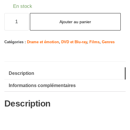
En stock
quantité
Ajouter au panier
de
Borsalino
(DVD)
Catégories :
Drame et émotion
,
DVD et Blu-ray
,
Films
,
Genres
[Import]
Description
Informations complémentaires
Description