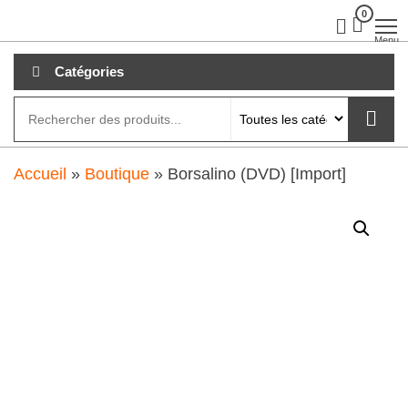
Aller
0
clubdial.fr
Tout est
clair sur
au
Menu
clubdial.fr
!
contenu
Catégories
Accueil
»
Boutique
»
Borsalino (DVD) [Import]