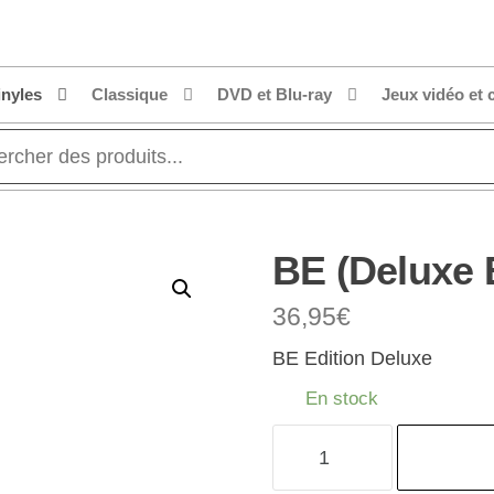
inyles
Classique
DVD et Blu-ray
Jeux vidéo et 
BE (Deluxe 
36,95
€
BE Edition Deluxe
En stock
quantité
de