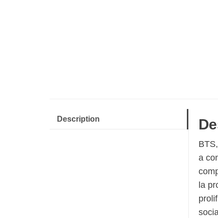
Description
De
BTS,
a co
comp
la pr
prol
socia