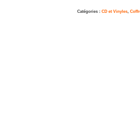
BE
(Deluxe
Catégories :
CD et Vinyles
,
Coffr
Edition)