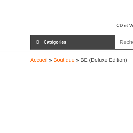
Aller
clubdial.fr
Tout est
au
clair sur
clubdial.fr
contenu
CD et V
!
Catégories
Accueil
»
Boutique
»
BE (Deluxe Edition)