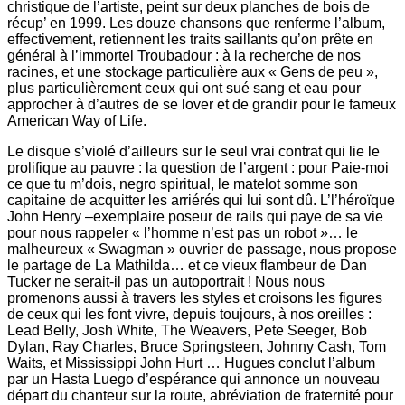
christique de l’artiste, peint sur deux planches de bois de
récup’ en 1999. Les douze chansons que renferme l’album,
effectivement, retiennent les traits saillants qu’on prête en
général à l’immortel Troubadour : à la recherche de nos
racines, et une stockage particulière aux « Gens de peu »,
plus particulièrement ceux qui ont sué sang et eau pour
approcher à d’autres de se lover et de grandir pour le fameux
American Way of Life.
Le disque s’violé d’ailleurs sur le seul vrai contrat qui lie le
prolifique au pauvre : la question de l’argent : pour Paie-moi
ce que tu m’dois, negro spiritual, le matelot somme son
capitaine de acquitter les arriérés qui lui sont dû. L’l’héroïque
John Henry –exemplaire poseur de rails qui paye de sa vie
pour nous rappeler « l’homme n’est pas un robot »… le
malheureux « Swagman » ouvrier de passage, nous propose
le partage de La Mathilda… et ce vieux flambeur de Dan
Tucker ne serait-il pas un autoportrait ! Nous nous
promenons aussi à travers les styles et croisons les figures
de ceux qui les font vivre, depuis toujours, à nos oreilles :
Lead Belly, Josh White, The Weavers, Pete Seeger, Bob
Dylan, Ray Charles, Bruce Springsteen, Johnny Cash, Tom
Waits, et Mississippi John Hurt … Hugues conclut l’album
par un Hasta Luego d’espérance qui annonce un nouveau
départ du chanteur sur la route, abréviation de fraternité pour