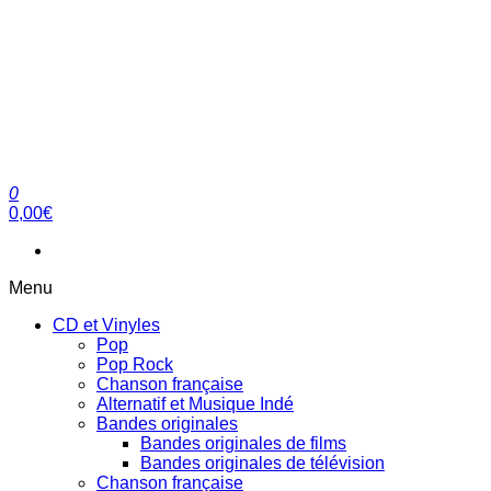
0
clubdial.fr
Tout est clair sur clubdial.fr !
0,00€
Menu
CD et Vinyles
Pop
Pop Rock
Chanson française
Alternatif et Musique Indé
Bandes originales
Bandes originales de films
Bandes originales de télévision
Chanson française