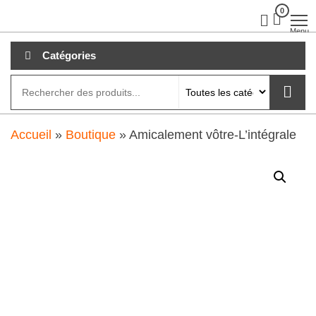
Aller
0
clubdial.fr
Tout est
clair sur
au
Menu
clubdial.fr
!
contenu
Catégories
Accueil
»
Boutique
»
Amicalement vôtre-L’intégrale