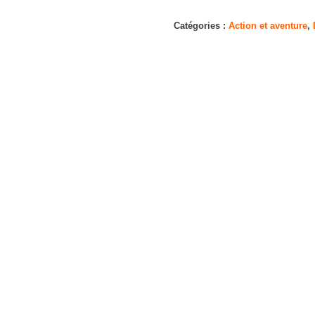
Adieu
Les
Catégories :
Action et aventure
,
Cons
[Blu-
Ray]