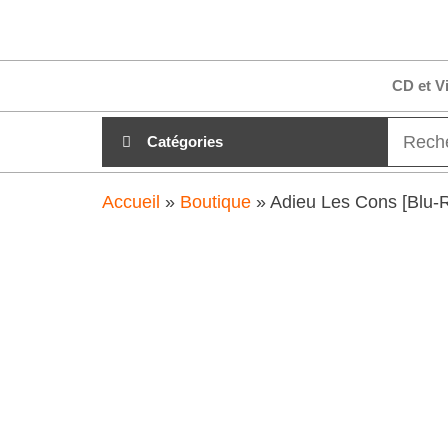
Aller
clubdial.fr
Tout est
au
clair sur
clubdial.fr
contenu
CD et V
!
Catégories
Accueil
»
Boutique
»
Adieu Les Cons [Blu-