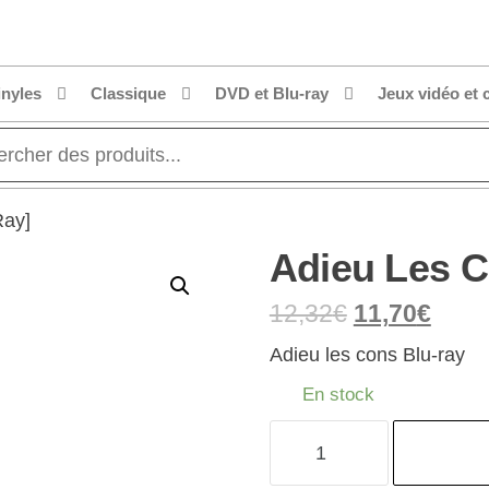
inyles
Classique
DVD et Blu-ray
Jeux vidéo et 
Ray]
Adieu Les C
12,32
€
11,70
€
Adieu les cons Blu-ray
En stock
quantité
de