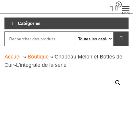
Aller
0
clubdial.fr
Tout est
clair sur
au
Menu
clubdial.fr
!
contenu
Catégories
Accueil
»
Boutique
»
Chapeau Melon et Bottes de
Cuir-L’intégrale de la série