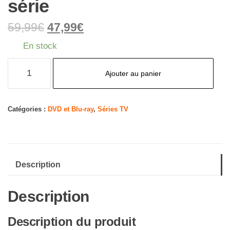
série
59,99
€
47,99
€
En stock
quantité
Ajouter au panier
de
Chapeau
Melon
Catégories :
DVD et Blu-ray
,
Séries TV
et
Bottes
de
Description
Cuir-
L'intégrale
Description
de
la
Description du produit
série