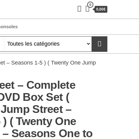
0
0,00€
consoles
et – Seasons 1-5 ) ( Twenty One Jump
eet – Complete
-DVD Box Set (
Jump Street –
 ) ( Twenty One
 – Seasons One to