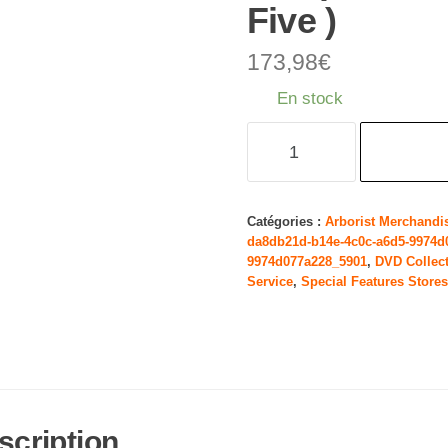
Five )
173,98
€
En stock
quantité
de
21
Jump
Catégories :
Arborist Merchandi
da8db21d-b14e-4c0c-a6d5-9974d
Street
9974d077a228_5901
,
DVD Collec
-
Service
,
Special Features Stores
Complete
Series
-
28-
DVD
scription
Box