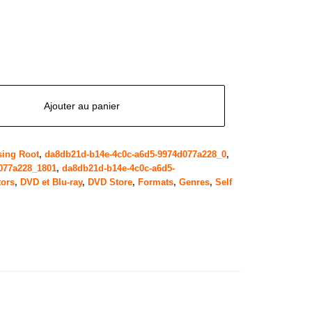
Ajouter au panier
sing Root
,
da8db21d-b14e-4c0c-a6d5-9974d077a228_0
,
077a228_1801
,
da8db21d-b14e-4c0c-a6d5-
tors
,
DVD et Blu-ray
,
DVD Store
,
Formats
,
Genres
,
Self