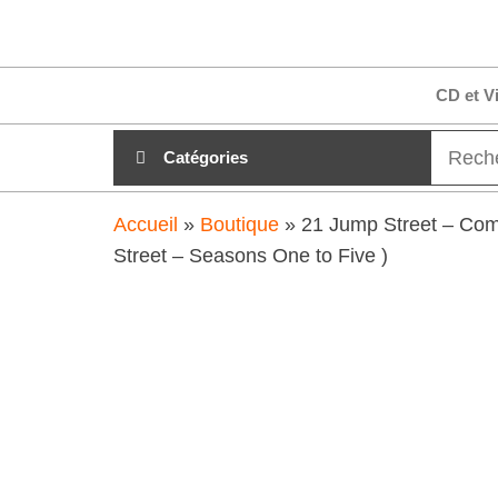
Aller
clubdial.fr
Tout est
au
clair sur
clubdial.fr
contenu
CD et V
!
Catégories
Accueil
»
Boutique
»
21 Jump Street – Com
Street – Seasons One to Five )