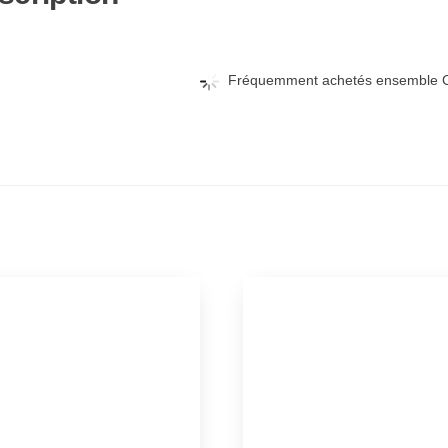
Set
(
Twenty
Fréquemment achetés ensemble C
One
Jump
Street
-
Seasons
1-
5
)
(
Twenty
One
Jump
Street