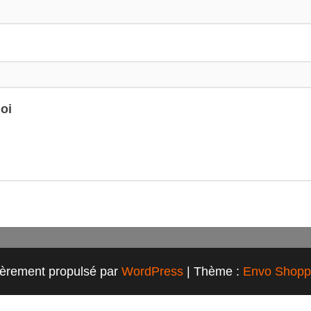
oi
ièrement propulsé par
WordPress
|
Thème :
Envo Shopp