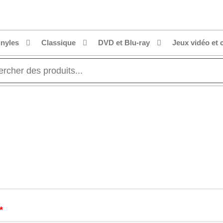
inyles
Classique
DVD et Blu-ray
Jeux vidéo et 
*