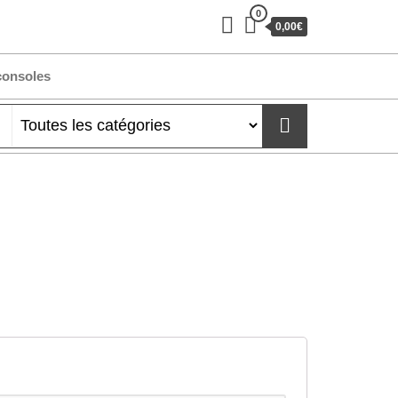
0
0,00€
consoles