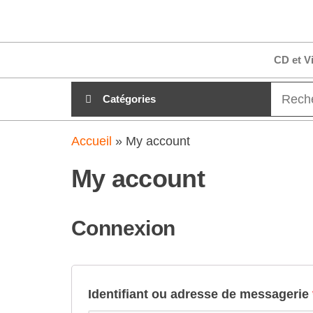
Aller
clubdial.fr
Tout est
au
clair sur
clubdial.fr
contenu
CD et V
!
Catégories
Accueil
»
My account
My account
Connexion
Identifiant ou adresse de messagerie