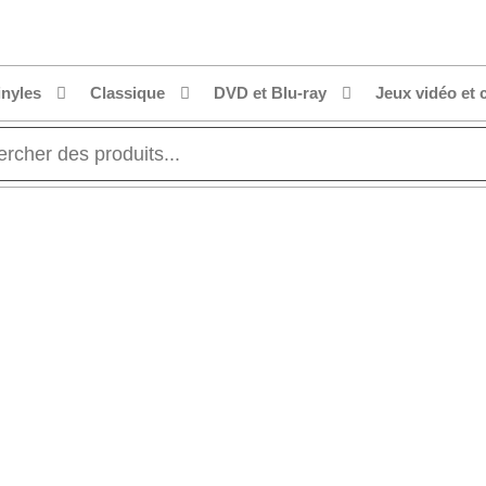
inyles
Classique
DVD et Blu-ray
Jeux vidéo et 