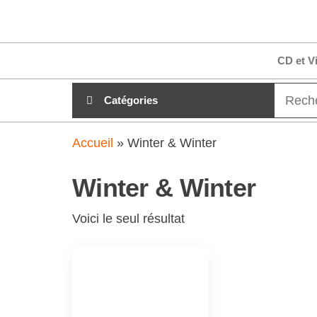
Aller
clubdial.fr
Tout est
au
clair sur
clubdial.fr
contenu
CD et V
!
Catégories
Accueil
»
Winter & Winter
Winter & Winter
Voici le seul résultat