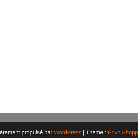
ièrement propulsé par
WordPress
|
Thème :
Envo Shopp