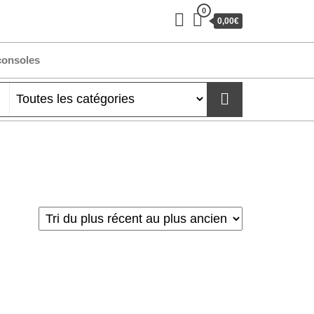
0
0,00€
consoles