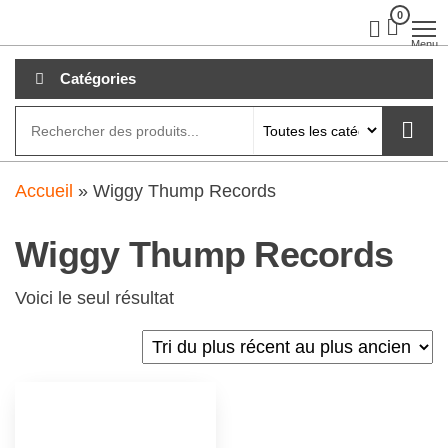
Aller
0
clubdial.fr
Tout est
clair sur
au
Menu
clubdial.fr
!
contenu
Catégories
Accueil
»
Wiggy Thump Records
Wiggy Thump Records
Voici le seul résultat