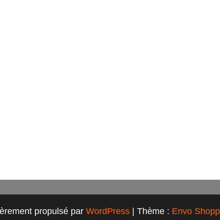
ièrement propulsé par
WordPress
|
Thème :
Envo Shopp