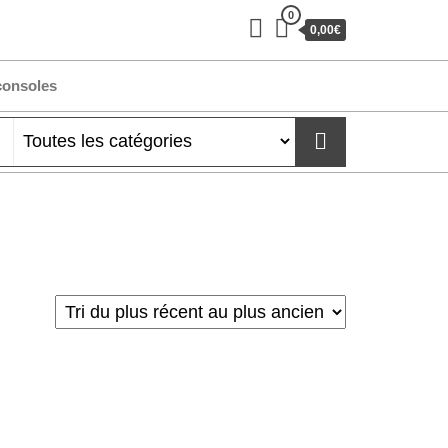
0
0,00€
consoles