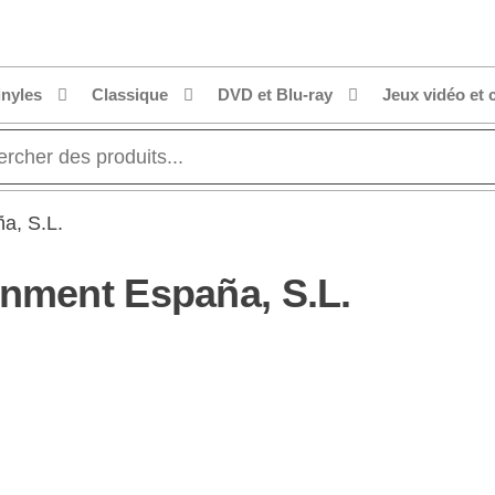
inyles
Classique
DVD et Blu-ray
Jeux vidéo et 
a, S.L.
inment España, S.L.