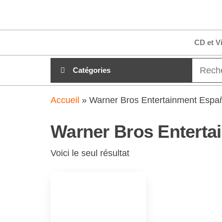
Aller
clubdial.fr
Tout est
au
clair sur
clubdial.fr
contenu
CD et V
!
Catégories
Accueil
»
Warner Bros Entertainment Españ
Warner Bros Enterta
Voici le seul résultat