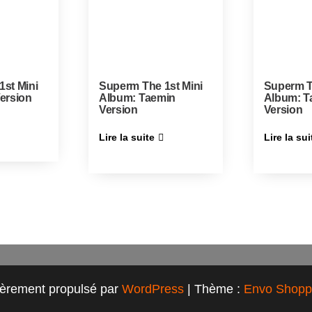
st Mini
Superm The 1st Mini
Superm T
ersion
Album: Taemin
Album: T
Version
Version
Lire la suite
Lire la sui
ièrement propulsé par
WordPress
|
Thème :
Envo Shopp