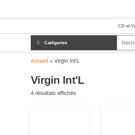
Aller
clubdial.fr
Tout est
au
clair sur
clubdial.fr
contenu
CD et V
!
Catégories
Accueil
»
Virgin Int'L
Virgin Int'L
4 résultats affichés