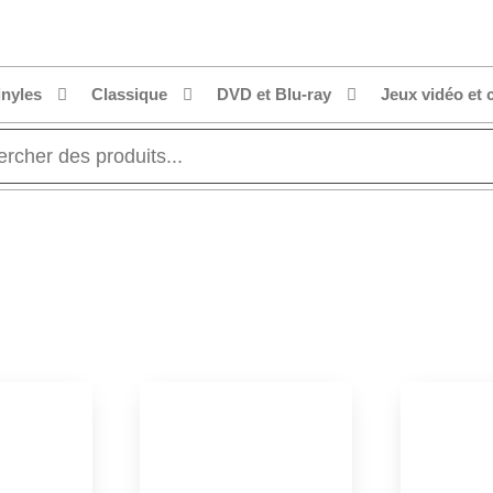
inyles
Classique
DVD et Blu-ray
Jeux vidéo et 