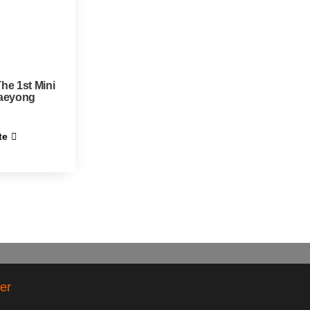
he 1st Mini
aeyong
te
er