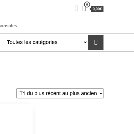
0
0,00€
consoles