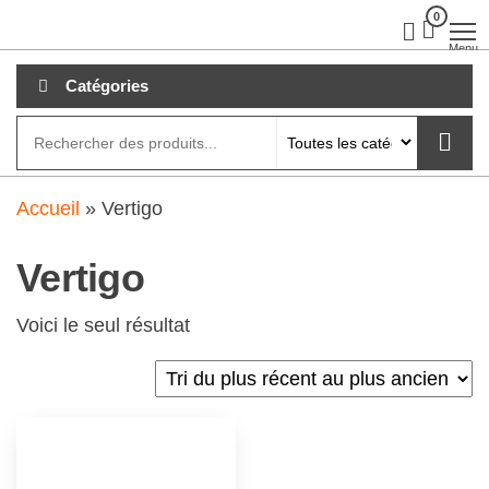
Aller
0
clubdial.fr
Tout est
clair sur
au
Menu
clubdial.fr
!
contenu
Catégories
Accueil
»
Vertigo
Vertigo
Voici le seul résultat