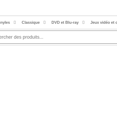
inyles
Classique
DVD et Blu-ray
Jeux vidéo et 