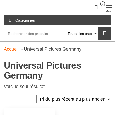
Aller
0
clubdial.fr
Tout est
clair sur
au
Menu
clubdial.fr
!
contenu
Catégories
Accueil
»
Universal Pictures Germany
Universal Pictures
Germany
Voici le seul résultat