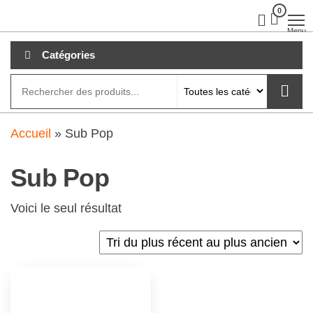
Aller
0
clubdial.fr
Tout est
clair sur
au
Menu
clubdial.fr
!
contenu
Catégories
Accueil
»
Sub Pop
Sub Pop
Voici le seul résultat