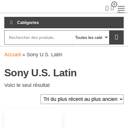
Aller
0
clubdial.fr
Tout est
clair sur
au
Menu
clubdial.fr
!
contenu
Catégories
Accueil
»
Sony U.S. Latin
Sony U.S. Latin
Voici le seul résultat