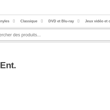
inyles
Classique
DVD et Blu-ray
Jeux vidéo et 
Ent.