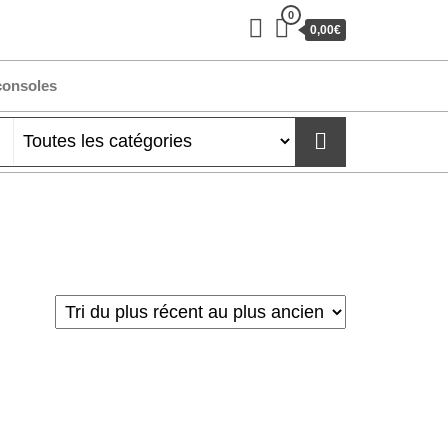
0
0,00€
consoles