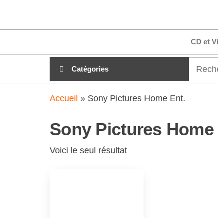
Aller
clubdial.fr
Tout est
au
clair sur
clubdial.fr
contenu
CD et V
!
Catégories
Accueil
»
Sony Pictures Home Ent.
Sony Pictures Home 
Voici le seul résultat