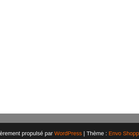
ièrement propulsé par
WordPress
|
Thème :
Envo Shopp