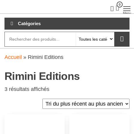
Aller
0
clubdial.fr
Tout est
clair sur
au
Menu
clubdial.fr
!
contenu
Catégories
Accueil
»
Rimini Editions
Rimini Editions
3 résultats affichés